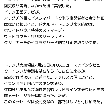
回交渉が実現しなかった後に実現した。
イラン国営テレビが、
アラグチ外相にイスラマバードで米政権関係者と会う計画
はないと報じると、ドナルド・トランプ米大統領は、
ホワイトハウス特使のスティーブ・
ウィトコフ氏と娘婿のジャレッド・
クシュナー氏のイスラマバード訪問計画を取りやめた。
トランプ大統領は4月26日のFOXニュースのインタビュー
で、イランが会談を望むなら「こちらに来るか、
電話すればよい」と述べた。ファルス通信によると、
イランは仲介国パキスタンを通じ、
核問題とホルムズ海峡を含むレッドラインを盛り込んだ書
面メッセージを米国に送った。ただ、
このメッセージは公式交渉の一部ではないと付け加えた。