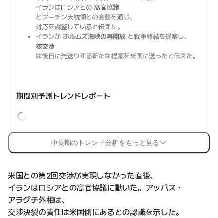
イランはロシアとの
高官協議
とプーチン大統領との会談を通じ、
対応を調整していると伝えた。
イランが
ホルムズ海峡の再開放
と戦争終結を提案し、
核交渉
は後日に先送りする新たな提案を米国に送ったと伝えた。
期間別予測トレンドレポート
中長期のトレンド分析をもっと見る
米国との第2回交渉が実現しなかった直後、
イランはロシアとの高官協議に動いた。アッバス・
アラグチ外相は、
交渉決裂の責任は米国側にあるとの認識を示した。