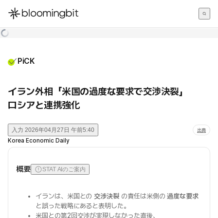
한국어
English
日本語
PiCK
イラン外相「米国の過度な要求で交渉決裂」
ロシアと連携強化
入力
2026年04月27日 午前5:40
出典
Korea Economic Daily
概要
STAT AIのご案内
イランは、米国との
交渉決裂
の責任は米側の
過度な要求
と誤った戦略にあると表明した。
米国との第2回交渉が実現しなかった直後、