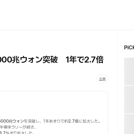
Pi
00兆ウォン突破 1年で2.7倍
出典
6000兆ウォン
を突破し、1年あまりで約
2.7倍
に拡大した。
半導体ラリーが続き、
8.7%
まで拡大した。