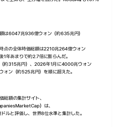
は6047兆936億ウォン（約635兆円）
た時点の全体時価総額は2210兆264億ウォン
後1年あまりで約2.7倍に膨らんだ。
（約315兆円）、2026年1月に4000兆ウォン
0兆ウォン（約525兆円）を順に超えた。
価総額の集計サイト、
iesMarketCap）は、
億ドルと評価し、世界8位水準と集計した。