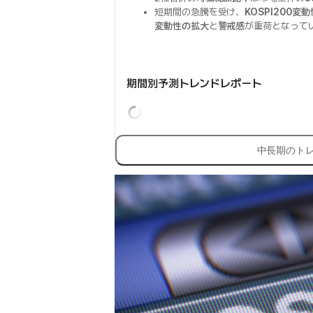
短期間の急騰を受け、
KOSPI200変
変動性の拡大
と
警戒感
が重荷となって
期間別予測トレンドレポート
中長期のト