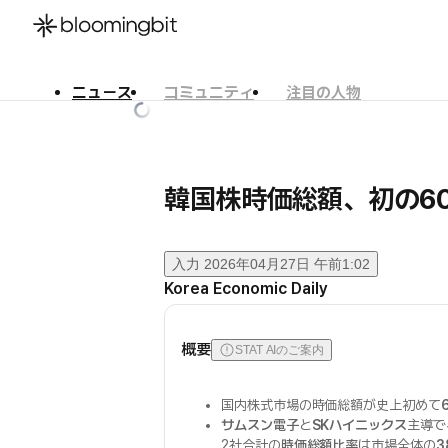
ニュース
コミュニティ
注目の人物
한국어
English
日本語
韓国株時価総額、初の60
入力
2026年04月27日 午前1:02
Korea Economic Daily
概要
STAT AIのご案内
国内株式市場の時価総額が史上初めて
サムスン電子
と
SKハイニックス
主導で
2社合計の
時価総額比率
は市場全体の
3