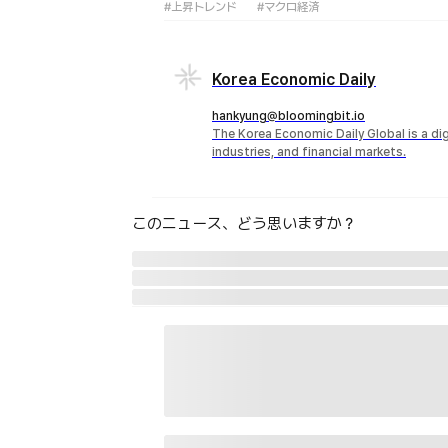
#上昇トレンド
#マクロ経済
Korea Economic Daily
hankyung@bloomingbit.io
The Korea Economic Daily Global is a d
industries, and financial markets.
このニュース、どう思いますか？