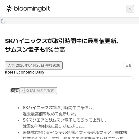
한국어
English
日本語
SKハイニックスが取引時間中に最高値更新、
サムスン電子も1%台高
入力
2026年04月26日 午後9:36
出典
Korea Economic Daily
概要
STAT AIのご案内
SKハイニックス
が取引時間中に急伸し、
過去最高値
を改めて更新した。
SKスクエア
と
サムスン電子
もそろって上昇し、
韓国の半導体株
に買いが広がった。
米株式市場での
インテル
急騰と
フィラデルフィア半導体株
指数
の4.32%上昇が、韓国の半導体株高の材料になった。