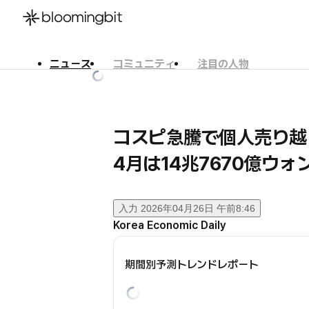
ニュース
コミュニティ
注目の人物
한국어
English
日本語
コスピ急騰で個人売り越
4月は14兆7670億ウォ
入力
2026年04月26日 午前8:46
Korea Economic Daily
期間別予測トレンドレポート