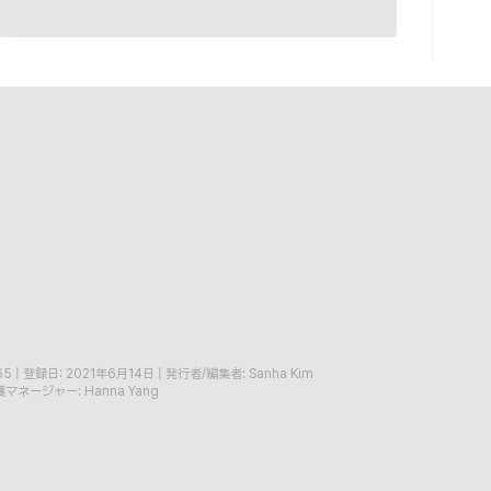
65
|
登録日: 2021年6月14日
|
発行者/編集者: Sanha Kim
マネージャー: Hanna Yang