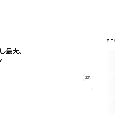
Pi
し最大、
ン
出典