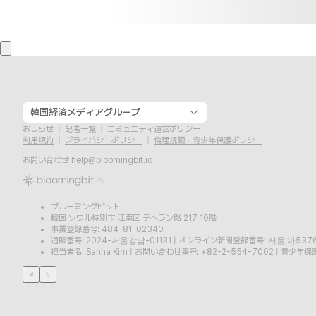
韓国経済メディアグループ
おしらせ
記者一覧
コミュニティ運営ポリシー
利用規約
プライバシーポリシー
倫理規範・青少年保護ポリシー
お問い合わせ
help@bloomingbit.io
ブルーミングビット
韓国 ソウル特別市 江南区 テヘラン路 217 10階
事業登録番号: 484-81-02340
通販番号: 2024-서울강남-01131
|
オンライン新聞登録番号: 서울,아537
担当者名: Sanha Kim
|
お問い合わせ番号: +82-2-554-7002
|
青少年保護