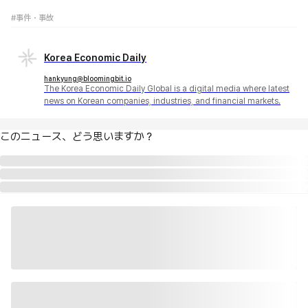
#事件・事故
Korea Economic Daily
hankyung@bloomingbit.io
The Korea Economic Daily Global is a digital media where latest
news on Korean companies, industries, and financial markets.
このニュース、どう思いますか？