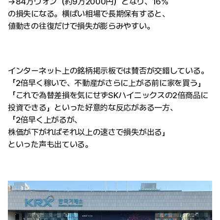
→84万ウォン（約9万2000円）となり、16%
の損失になる。横ばい相場で長期保有すると、
値動きの往復だけで損失が膨らみやすい。
インターネット上の銘柄掲示板では賛否が交錯している。
「2倍早く稼いで、不動産がさらに上がる前に家を買う」
「これで為替差損を気にせずSKハイニックスの2倍商品に
投資できる」といった好意的な反応がある一方、
「2倍早く上がるが、
株価が下がればそれ以上の速さで損失が出る」
といった声も出ている。