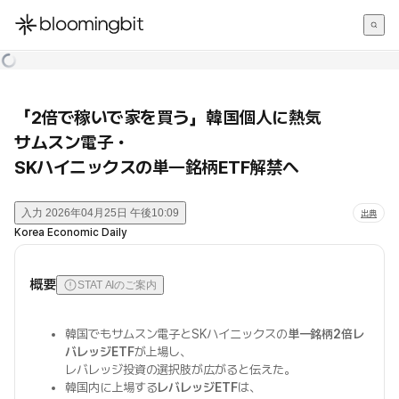
한국어
English
日本語
「2倍で稼いで家を買う」韓国個人に熱気
サムスン電子・
SKハイニックスの単一銘柄ETF解禁へ
入力
2026年04月25日 午後10:09
出典
Korea Economic Daily
概要
STAT AIのご案内
韓国でもサムスン電子とSKハイニックスの
単一銘柄2倍レ
バレッジETF
が上場し、
レバレッジ投資の選択肢が広がると伝えた。
韓国内に上場する
レバレッジETF
は、