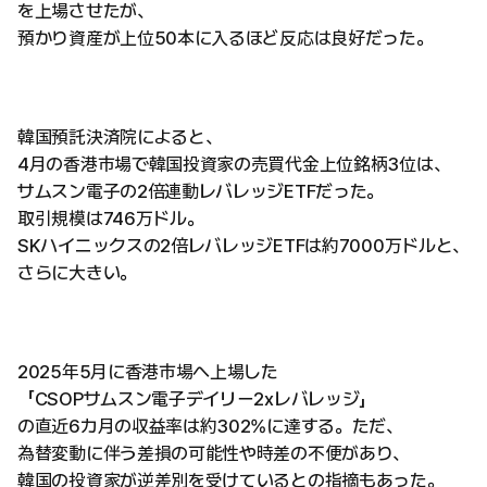
を上場させたが、
預かり資産が上位50本に入るほど反応は良好だった。
韓国預託決済院によると、
4月の香港市場で韓国投資家の売買代金上位銘柄3位は、
サムスン電子の2倍連動レバレッジETFだった。
取引規模は746万ドル。
SKハイニックスの2倍レバレッジETFは約7000万ドルと、
さらに大きい。
2025年5月に香港市場へ上場した
「CSOPサムスン電子デイリー2xレバレッジ」
の直近6カ月の収益率は約302%に達する。ただ、
為替変動に伴う差損の可能性や時差の不便があり、
韓国の投資家が逆差別を受けているとの指摘もあった。