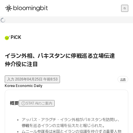
한국어
English
日本語
PiCK
イラン外相、パキスタンに停戦巡る立場伝達
仲介役に注目
入力
2026年04月25日 午前8:53
出典
Korea Economic Daily
概要
STAT AIのご案内
アッバス・アラグチ・イラン外相がパキスタンを訪問し、
停戦
を巡るイランの立場を伝えたと報じられた。
ムニール参謀長は米国とイランの協議を仲介する重要人物