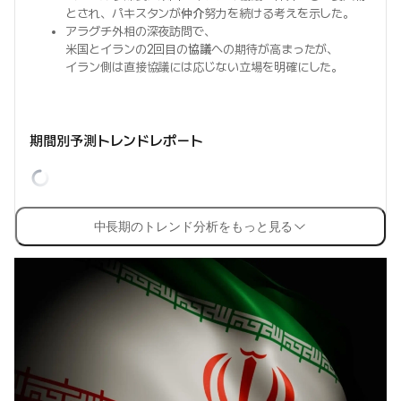
とされ、パキスタンが
仲介
努力を続ける考えを示した。
アラグチ外相の深夜訪問で、
米国とイランの2回目の
協議
への期待が高まったが、
イラン側は直接協議には応じない立場を明確にした。
期間別予測トレンドレポート
中長期のトレンド分析をもっと見る