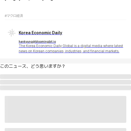
#マクロ経済
Korea Economic Daily
hankyung@bloomingbit.io
The Korea Economic Daily Global is a digital media where latest
news on Korean companies, industries, and financial markets.
このニュース、どう思いますか？