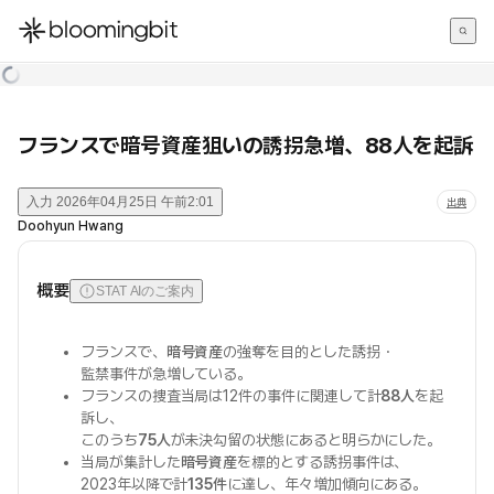
한국어
English
日本語
フランスで暗号資産狙いの誘拐急増、88人を起訴
入力
2026年04月25日 午前2:01
出典
Doohyun Hwang
概要
STAT AIのご案内
フランスで、
暗号資産
の強奪を目的とした誘拐・
監禁事件が急増している。
フランスの捜査当局は12件の事件に関連して計
88人
を起
訴し、
このうち
75人
が未決勾留の状態にあると明らかにした。
当局が集計した
暗号資産
を標的とする誘拐事件は、
2023年以降で計
135件
に達し、年々増加傾向にある。