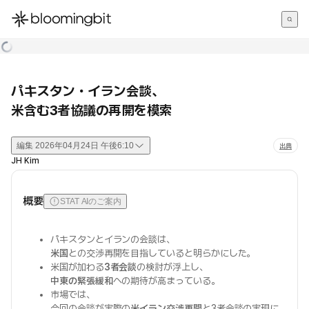
한국어
English
日本語
パキスタン・イラン会談、
米含む3者協議の再開を模索
編集
2026年04月24日 午後6:10
出典
JH Kim
概要
STAT AIのご案内
パキスタンとイランの会談は、
米国
との交渉再開を目指していると明らかにした。
米国が加わる
3者会談
の検討が浮上し、
中東の緊張緩和
への期待が高まっている。
市場では、
今回の会談が実際の
米イラン交渉再開
と3者会談の実現に