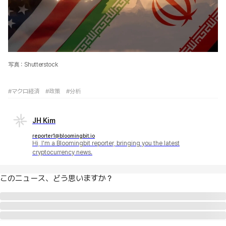
写真：Shutterstock
#マクロ経済
#政策
#分析
JH Kim
reporter1@bloomingbit.io
Hi, I'm a Bloomingbit reporter, bringing you the latest
cryptocurrency news.
このニュース、どう思いますか？