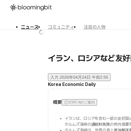
ニュース
コミュニティ
注目の人物
한국어
English
日本語
イラン、ロシアなど友好
入力
2026年04月24日 午前2:55
Korea Economic Daily
概要
STAT AIのご案内
イランは、ロシアを含む一部の友好国
ホルムズ海峡の
通航料免除
の例外措置
ホルムズ海峡は、世界の海上
原油輸送