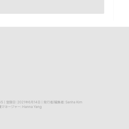
65
|
登録日: 2021年6月14日
|
発行者/編集者: Sanha Kim
マネージャー: Hanna Yang