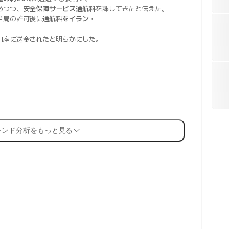
めつつ、
安全保障サービス通航料
を課してきたと伝えた。
当局の許可後に
通航料をイラン・
口座に送金されたと明らかにした。
レンド分析をもっと見る