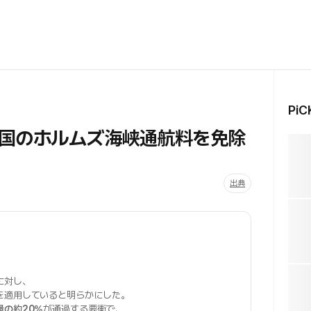
Pi
国のホルムズ海峡通航料を免除
出典
に対し、
を適用していると明らかにした。
量の約20%
が通過する要衝で、