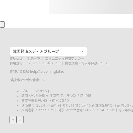
韓国経済メディアグループ
おしらせ
記者一覧
コミュニティ運営ポリシー
利用規約
プライバシーポリシー
倫理規範・青少年保護ポリシー
お問い合わせ
help@bloomingbit.io
ブルーミングビット
韓国 ソウル特別市 江南区 テヘラン路 217 10階
事業登録番号: 484-81-02340
通販番号: 2024-서울강남-01131
|
オンライン新聞登録番号: 서울,아537
担当者名: Sanha Kim
|
お問い合わせ番号: +82-2-554-7002
|
青少年保護