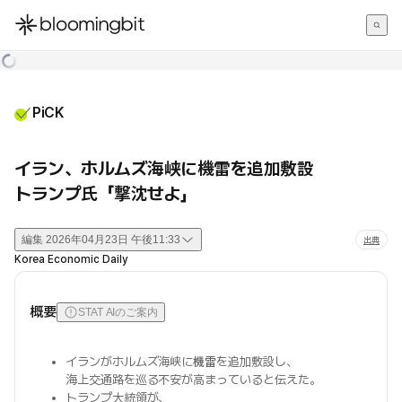
한국어
English
日本語
PiCK
イラン、ホルムズ海峡に機雷を追加敷設
トランプ氏「撃沈せよ」
編集
2026年04月23日 午後11:33
出典
Korea Economic Daily
概要
STAT AIのご案内
イランがホルムズ海峡に
機雷
を追加敷設し、
海上交通路を巡る不安が高まっていると伝えた。
トランプ大統領が、