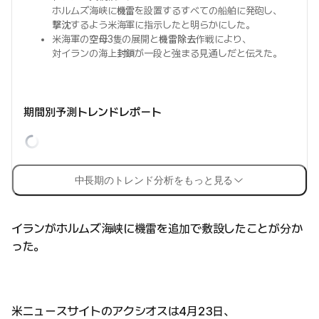
ホルムズ海峡に
機雷
を設置するすべての船舶に発砲し、
撃沈
するよう米海軍に指示したと明らかにした。
米海軍の
空母
3隻の展開と
機雷除去
作戦により、
対イランの海上
封鎖
が一段と強まる見通しだと伝えた。
期間別予測トレンドレポート
中長期のトレンド分析をもっと見る
イランがホルムズ海峡に機雷を追加で敷設したことが分か
った。
米ニュースサイトのアクシオスは4月23日、