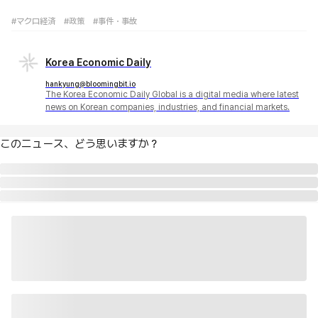
#マクロ経済
#政策
#事件・事故
Korea Economic Daily
hankyung@bloomingbit.io
The Korea Economic Daily Global is a digital media where latest
news on Korean companies, industries, and financial markets.
このニュース、どう思いますか？