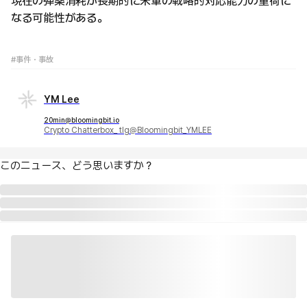
現在の弾薬消耗が長期的に米軍の戦略的対応能力の重荷に
なる可能性がある。
#事件・事故
YM Lee
20min@bloomingbit.io
Crypto Chatterbox_ tlg@Bloomingbit_YMLEE
このニュース、どう思いますか？