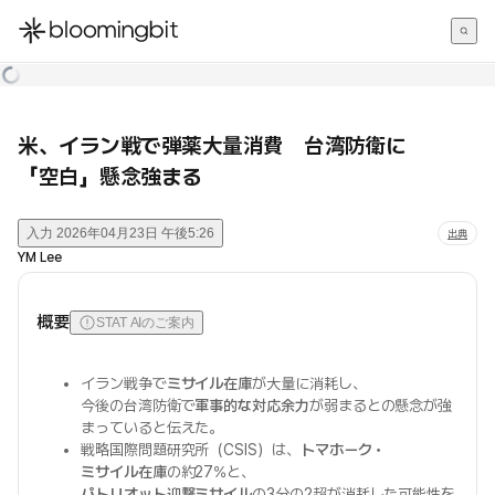
한국어
English
日本語
米、イラン戦で弾薬大量消費 台湾防衛に
「空白」懸念強まる
入力
2026年04月23日 午後5:26
出典
YM Lee
概要
STAT AIのご案内
イラン戦争で
ミサイル在庫
が大量に消耗し、
今後の台湾防衛で
軍事的な対応余力
が弱まるとの懸念が強
まっていると伝えた。
戦略国際問題研究所（CSIS）は、
トマホーク・
ミサイル在庫
の約27%と、
パトリオット迎撃ミサイル
の3分の2超が消耗した可能性を