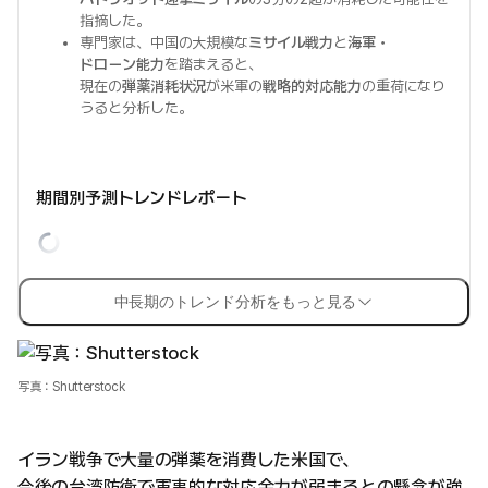
指摘した。
専門家は、中国の大規模な
ミサイル戦力
と
海軍・
ドローン能力
を踏まえると、
現在の
弾薬消耗状況
が米軍の
戦略的対応能力
の重荷になり
うると分析した。
期間別予測トレンドレポート
中長期のトレンド分析をもっと見る
写真：Shutterstock
イラン戦争で大量の弾薬を消費した米国で、
今後の台湾防衛で軍事的な対応余力が弱まるとの懸念が強