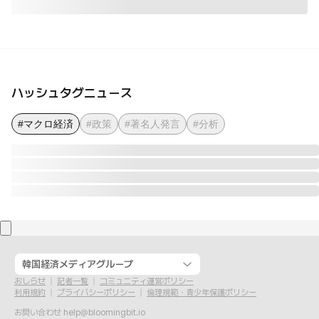
ハッシュタグニュース
#マクロ経済
#政策
#著名人発言
#分析
韓国経済メディアグループ
おしらせ
記者一覧
コミュニティ運営ポリシー
利用規約
プライバシーポリシー
倫理規範・青少年保護ポリシー
お問い合わせ
help@bloomingbit.io