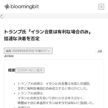
한국어
English
日本語
トランプ氏「イラン合意は有利な場合のみ」
拙速な決着を否定
編集
2026年04月23日 午後5:17
出典
JH Kim
概要
STAT AIのご案内
トランプ大統領は、
イランとの合意
は米国と同盟国、
世界に
有利な場合にのみ
成立すると明らかにした。
トランプ大統領は、
イランとの対立
を急いで終わらせる考えはなく、
時間は十分にあるがイランはそうではない
と強調した。
市場では、