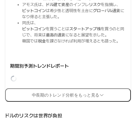
アモス氏は、
ドル建て資産
のインフレ
リスク
を指摘し、
ビットコイン
は希少性と透明性を土台に
グローバル通貨
に
なり得ると主張した。
同氏は、
ビットコイン
を買うことは
スタートアップ株
を買うのと同
じで、将来は
最高の通貨
になると展望を示した。
韓国では
税金
を課さなければ利用が増えるとも語った。
期間別予測トレンドレポート
中長期のトレンド分析をもっと見る
ドルのリスクは世界が負担