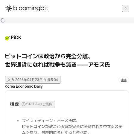
한국어
English
日本語
PiCK
ビットコインは政治から完全分離、
世界通貨になれば戦争も減る――アモス氏
入力
2026年04月23日 午前5:04
出典
Korea Economic Daily
概要
STAT AIのご案内
サイフェディーン・アモス氏は、
ビットコイン
が政治と通貨が完全に分離された
中立システ
ム
であり、最終的に勝利すると述べた。