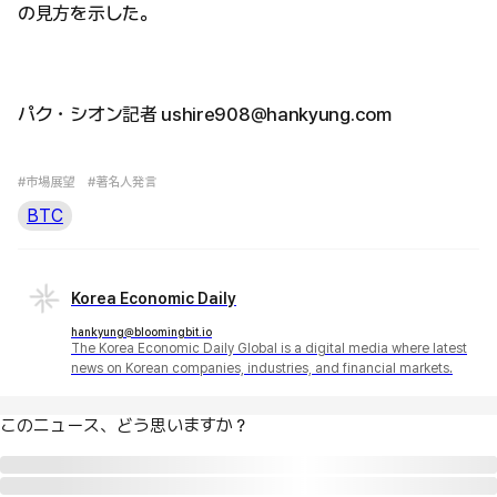
の見方を示した。
パク・シオン記者 ushire908@hankyung.com
#市場展望
#著名人発言
BTC
Korea Economic Daily
hankyung@bloomingbit.io
The Korea Economic Daily Global is a digital media where latest
news on Korean companies, industries, and financial markets.
このニュース、どう思いますか？