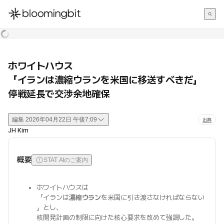
한국어
English
日本語
ホワイトハウス
「イランは濃縮ウランを米国に移送すべきだ」
停戦延長で交渉余地確保
編集
2026年04月22日 午後7:09
出典
JH Kim
概要
STAT AIのご案内
ホワイトハウスは
「イランは
濃縮ウラン
を米国に引き渡さなければならない
」とし、
核開発計画の制限に向けた核心要求を改めて強調した。