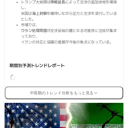
トランプ大統領は
停戦延長
によって交渉の追加余地を確保
し、
米国は
海上封鎖
を維持しながら圧力と交渉を並行している
とした。
市場では、
ウラン処理問題
が交渉妥結の鍵となる可能性に注目が集ま
っており、
イランの対応と協議の進展が今後の焦点になっている。
期間別予測トレンドレポート
中長期のトレンド分析をもっと見る