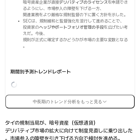
暗号資産企業が直接
デリバティブのライセンス
を申請でき
るようにし、市場参入の障壁を下げる一方、
関連業務をより厳格な規制監督の下に置く方針を示した。
SECは、規制緩和と監督強化を並行して進めることで、
投資家の
ヘッジやポートフォリオ管理の手段
を広げたい考
えだ。今後、
規則が正式に確定するかどうかが市場の主要な変数となる
。
期間別予測トレンドレポート
中長期のトレンド分析をもっと見る
タイの規制当局が、暗号資産（仮想通貨）
デリバティブ市場の拡大に向けて制度見直しに乗り出した
。市場参入の障壁を引き下げる方向で検討を進める。