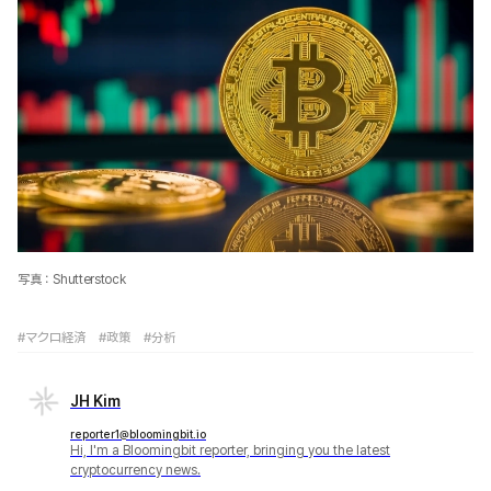
写真：Shutterstock
#マクロ経済
#政策
#分析
JH Kim
reporter1@bloomingbit.io
Hi, I'm a Bloomingbit reporter, bringing you the latest
cryptocurrency news.