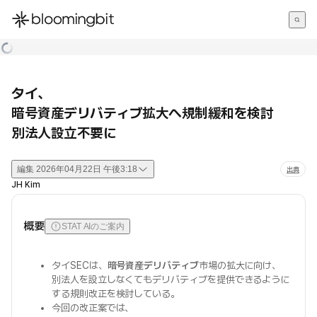
한국어
English
日本語
タイ、
暗号資産デリバティブ拡大へ規制緩和を検討
別法人設立不要に
編集
2026年04月22日 午後3:18
出典
JH Kim
概要
STAT AIのご案内
タイSECは、
暗号資産デリバティブ
市場の拡大に向け、
別法人を設立しなくてもデリバティブを提供できるように
する規則改正を検討している。
今回の改正案では、