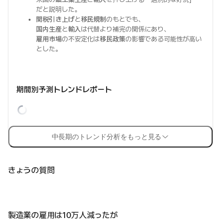
だと説明した。
関税引き上げ
と
移民規制
のもとでも、
国内生産
と
輸入
は代替より補完の関係にあり、
雇用市場
の不安定化は
移民政策
の影響である可能性が高い
とした。
期間別予測トレンドレポート
中長期のトレンド分析をもっと見る
きょうの質問
製造業の雇用は10万人減ったが