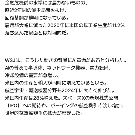
金融危機前の水準には届かないものの、
直近2年間の減少局面を抜け、
回復基調が鮮明になっている。
雇用が大幅に減った2020年に米国の鉱工業生産が11.2%
落ち込んだ局面とは対照的だ。
WSJは、こうした動きの背景にAI革命があると分析した。
AIの普及で半導体、ネットワーク機器、電力設備、
冷却設備の需要が急増し、
米国内の生産と輸入が同時に増えているという。
航空宇宙・輸送機器分野も2024年に大きく伸びた。
米国内生産は28%増えた。スペースXの新規株式公開
（IPO）への期待や、ボーイングの航空機引き渡し増加、
世界的な軍拡競争の拡大が影響した。