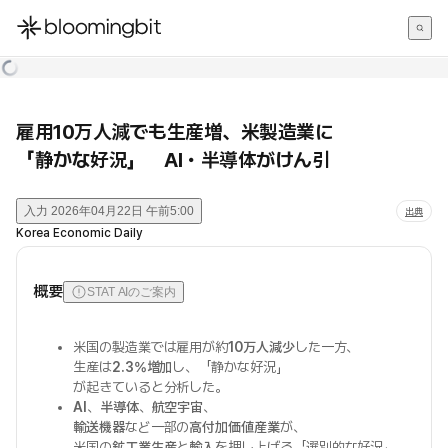
한국어
English
日本語
雇用10万人減でも生産増、米製造業に
「静かな好況」 AI・半導体がけん引
入力
2026年04月22日 午前5:00
出典
Korea Economic Daily
概要
STAT AIのご案内
米国の製造業では雇用が約
10万人減少
した一方、
生産は
2.3%増加
し、「静かな好況」
が起きていると分析した。
AI
、
半導体
、
航空宇宙
、
輸送機器
など一部の
高付加価値産業
が、
米国の
鉱工業生産
と
輸入
を押し上げる「選別的な好況」