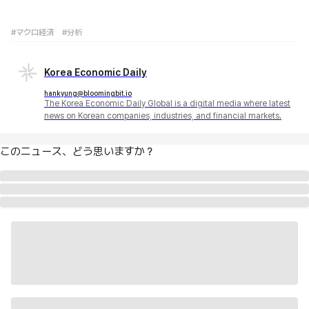
#マクロ経済
#分析
Korea Economic Daily
hankyung@bloomingbit.io
The Korea Economic Daily Global is a digital media where latest
news on Korean companies, industries, and financial markets.
このニュース、どう思いますか？