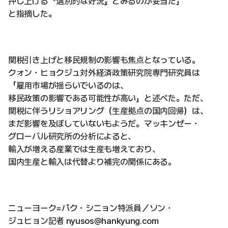
押し上げる『選別的な好況』とみるのが妥当だ」
と指摘した。
関税引き上げと移民規制の影響も焦点となっている。
クォン・ヒョクジュ対外経済政策研究院専門研究員は
「雇用市場が揺らいでいるのは、
移民政策の影響である可能性が高い」と述べた。ただ、
関税に伴うリショアリング（生産拠点の国内回帰）は、
まだ影響を及ぼしていないもようだ。マッキンゼー・
グローバル研究所の分析によると、
輸入が増える産業では生産も増えており、
国内生産と輸入は代替より補完の関係にある。
ニューヨーク=パク・シニョン特派員／ソン・
ジュヒョン記者 nyusos@hankyung.com