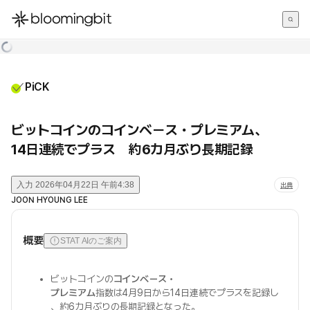
한국어
English
日本語
PiCK
ビットコインのコインベース・プレミアム、
14日連続でプラス 約6カ月ぶり長期記録
入力
2026年04月22日 午前4:38
出典
JOON HYOUNG LEE
概要
STAT AIのご案内
ビットコインの
コインベース・
プレミアム
指数は4月9日から14日連続でプラスを記録し
、約6カ月ぶりの長期記録となった。