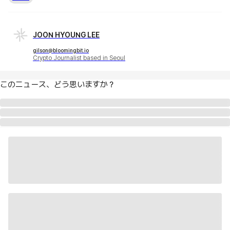
JOON HYOUNG LEE
gilson@bloomingbit.io
Crypto Journalist based in Seoul
このニュース、どう思いますか？