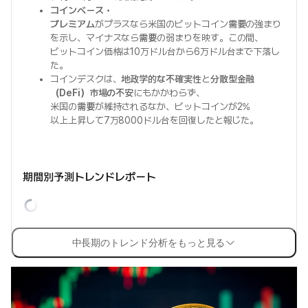
コインベース・
プレミアム
がプラスなら米国のビットコイン
需要
の強まり
を示し、マイナスなら
需要
の弱まりを映す。この間、
ビットコイン価格は10万ドル台から6万ドル台まで下落し
た。
コインデスクは、
地政学的な不確実性
と
分散型金融
（DeFi）市場の不安
にもかかわらず、
米国の
需要
が維持されるなか、ビットコインが2%
以上上昇して7万8000ドル台を回復したと報じた。
期間別予測トレンドレポート
中長期のトレンド分析をもっと見る