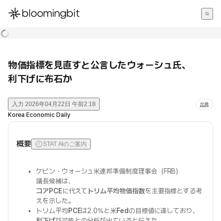
한국어
English
日本語
物価指標を見直すと公言したウォーシュ氏、
利下げに布石か
入力
2026年04月22日 午前2:18
出典
Korea Economic Daily
概要
STAT AIのご案内
ケビン・ウォーシュ米連邦準備制度理事会（FRB）
議長候補は、
コアPCE
に代えて
トリム平均物価指数
を主要指標とする考
えを示した。
トリム平均
PCE
は2.0%と米
Fed
の目標値に達しており、
利下げ
が可能との分析が出ていると伝えた。