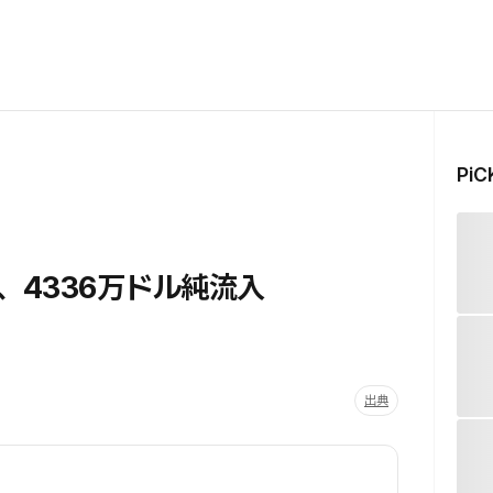
Pi
F、4336万ドル純流入
出典