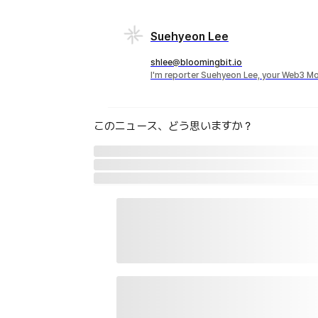
Suehyeon Lee
shlee@bloomingbit.io
I'm reporter Suehyeon Lee, your Web3 Mo
このニュース、どう思いますか？