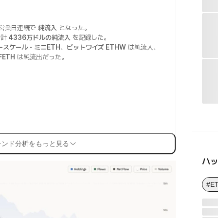
営業日連続で
純流入
となった。
合計
4336万ドルの純流入
を記録した。
ースケール・ミニETH
、
ビットワイズ ETHW
は純流入、
ETH
は純流出だった。
レンド分析をもっと見る
ハ
#E