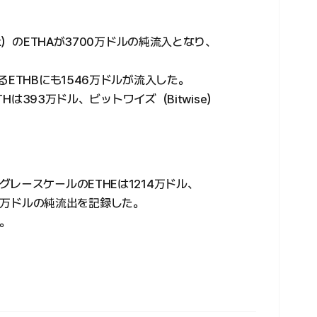
k）のETHAが3700万ドルの純流入となり、
ETHBにも1546万ドルが流入した。
THは393万ドル、ビットワイズ（Bitwise）
レースケールのETHEは1214万ドル、
288万ドルの純流出を記録した。
。