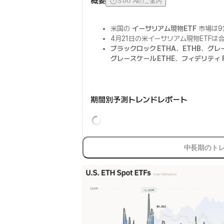
概要
STAT AIのご案内
米国の
イーサリアム現物ETF
市場は9
4月21日の米イーサリアム現物ETFは
ブラックロック ETHA
、
ETHB
、
グレ
グレースケール ETHE
、
フィデリティ F
期間別予測トレンドレポート
中長期のト