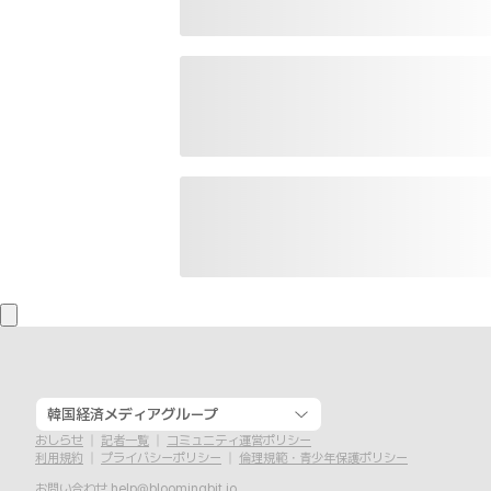
韓国経済メディアグループ
おしらせ
記者一覧
コミュニティ運営ポリシー
利用規約
プライバシーポリシー
倫理規範・青少年保護ポリシー
お問い合わせ
help@bloomingbit.io