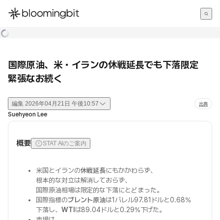
한국어
English
日本語
国際原油、米・イランの休戦延長でも下落限定
緊張なお続く
編集
2026年04月21日 午後10:57
出典
Suehyeon Lee
概要
STAT AIのご案内
米国とイランの
休戦延長
にもかかわらず、
根本的な対立は解消しておらず、
国際原油相場は限定的な下落にとどまった。
国際指標の
ブレント原油
は1バレル97.81ドルと0.68%
下落し、
WTI
は89.04ドルと0.29%下げた。
市場は、