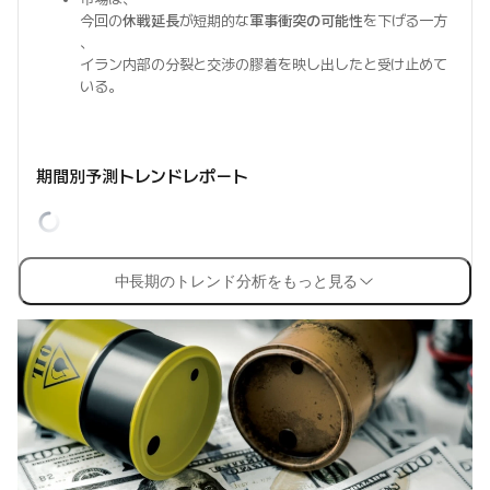
今回の
休戦延長
が短期的な
軍事衝突の可能性
を下げる一方
、
イラン内部の分裂と交渉の膠着を映し出したと受け止めて
いる。
期間別予測トレンドレポート
中長期のトレンド分析をもっと見る