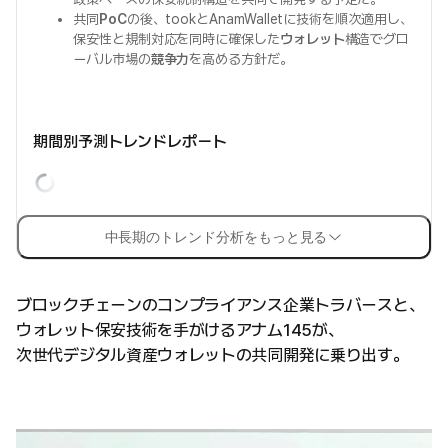
共同
PoC
の後、tookとAnamWalletに技術を順次適用し、
保安性と規制対応を同時に確保した
ウォレット
構造でグロ
ーバル市場の
競争力
を高める方針だ。
期間別予測トレンドレポート
中長期のトレンド分析をもっと見る
ブロックチェーンのコンプライアンス企業トラバースと、
ウォレット保安技術を手がけるアナム145が、
次世代デジタル資産ウォレットの共同開発に乗り出す。