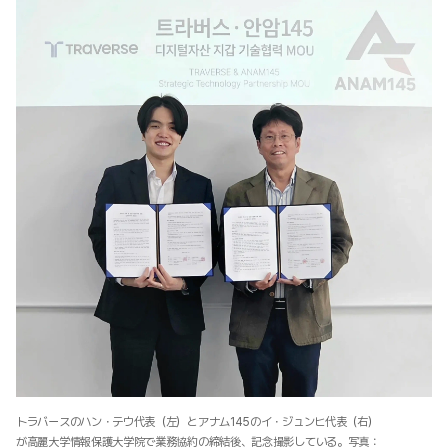
トラバースのハン・テウ代表（左）とアナム145のイ・ジュンヒ代表（右）
が高麗大学情報保護大学院で業務協約の締結後、記念撮影している。写真：