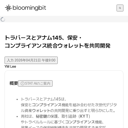
한국어
English
日本語
トラバースとアナム145、保安・
コンプライアンス統合ウォレットを共同開発
入力
2026年04月21日 午後9:00
YM Lee
概要
STAT AIのご案内
トラバースとアナム145は、
保安と
コンプライアンス
機能を組み合わせた次世代デジタ
ル資産
ウォレット
の共同開発に乗り出すと明らかにした。
両社は、
秘密鍵
の保護、取引追跡（
KYT
）
やトラベルルールに基づく
コンプライアンス
機能、
政策ベースの保安統制構造を共同で開発する予定だ。