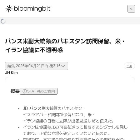
한국어
English
日本語
バンス米副大統領のパキスタン訪問保留、米・
イラン協議に不透明感
編集
2026年04月21日 午後3:16
出典
JH Kim
概要
STAT AIのご案内
JD
バンス副大統領
のパキスタン・
イスラマバード訪問が保留となり、米・
イラン協議の日程に支障が出る見通しだと伝えた。
イランは協議参加の可否を巡って相反するシグナルを発し
ており、正式な立場を確定していないと伝えた。
市場では、高官級会談の遅れが協議進展への期待を弱め、