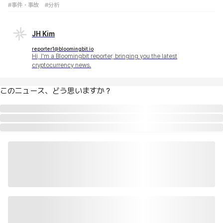
#事件・事故
#分析
JH Kim
reporter1@bloomingbit.io
Hi, I'm a Bloomingbit reporter, bringing you the latest
cryptocurrency news.
このニュース、どう思いますか？