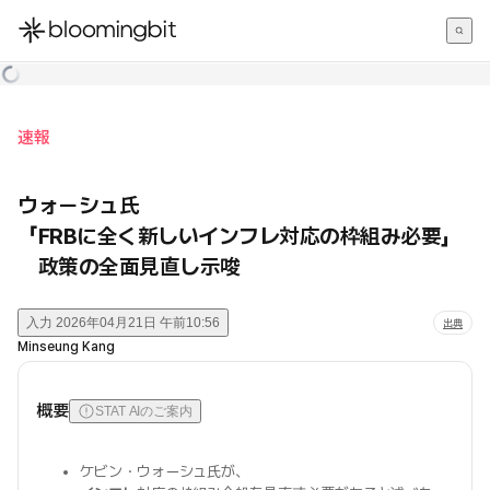
한국어
English
日本語
速報
ウォーシュ氏
「FRBに全く新しいインフレ対応の枠組み必要」
政策の全面見直し示唆
入力
2026年04月21日 午前10:56
出典
Minseung Kang
概要
STAT AIのご案内
ケビン・ウォーシュ氏が、