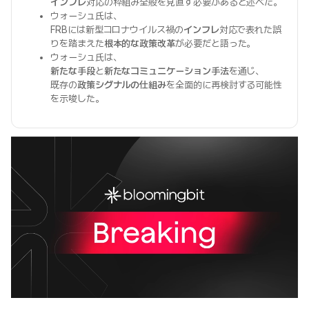
インフレ
対応の枠組み全般を見直す必要があると述べた。
ウォーシュ氏は、
FRBには新型コロナウイルス禍の
インフレ
対応で表れた誤
りを踏まえた
根本的な政策改革
が必要だと語った。
ウォーシュ氏は、
新たな手段
と
新たなコミュニケーション手法
を通じ、
既存の
政策シグナルの仕組み
を全面的に再検討する可能性
を示唆した。