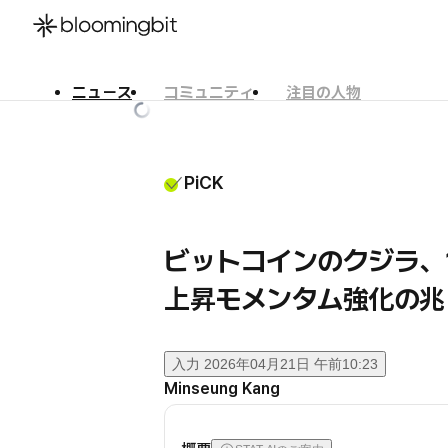
ニュース
コミュニティ
注目の人物
한국어
English
日本語
PiCK
ビットコインのクジラ
上昇モメンタム強化の兆
入力
2026年04月21日 午前10:23
Minseung Kang