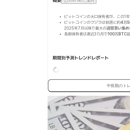
概要
STAT AIのご案内
ビットコインの大口保有者が、この1
ビットコインのクジラは前週に約
4万5
2025年7月以降で最大の
週間買い集め
長期保有者は直近3カ月で
100万BTC
期間別予測トレンドレポート
中長期のト