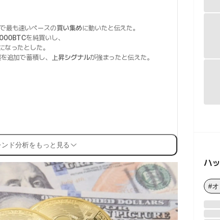
年で最も速いペースの
買い集め
に動いたと伝えた。
000BTC
を純買いし、
になったとした。
超を追加で蓄積し、
上昇シグナル
が強まったと伝えた。
レンド分析をもっと見る
ハ
#