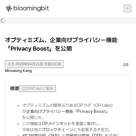
한국어
English
日本語
オプティミズム、企業向けプライバシー機能
「Privacy Boost」を公開
入力
2026年04月21日 午前10:16
出典
Minseung Kang
概要
STAT AIのご案内
オプティミズムの開発元であるOPラボ（OP Labs）
が
企業向けプライバシー機能「Privacy Boost」
を公開した。
この機能は
OPメインネット
を基盤に動作し、
今後は他の
ブロックチェーン
にも拡張する予定だ。
ゼロ知識証明（ZKP）
と
信頼実行環境（TEE）
を活用し、