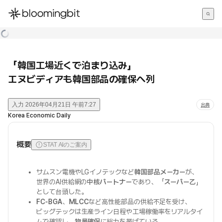
한국어
English
日本語
「韓国工場近くで泊まり込み」
エヌビディアも韓国部品の確保へ列
入力
2026年04月21日 午前7:27
出典
Korea Economic Daily
概要
STAT AIのご案内
サムスン電機やLGイノテックなど
韓国部品メーカー
が、
世界のAI供給網の
中核パートナー
であり、「
スーパー乙
」
として台頭した。
FC-BGA
、
MLCC
など高性能部品の供給不足を受け、
ビッグテックは生産ライン日程や工場稼働率をリアルタイ
ムで確認し、
物量確保
に総力を挙げている。