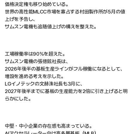
価格決定権も移り始めている。
世界の高性能MLCC市場を寡占する村田製作所が5月の値
上げを予告し、
サムスン電機も追随値上げの構えを整えた。
工場稼働率は90%を超えた。
サムスン電機の張徳鉉社長は、
2026年後半の基板生産ラインがフル稼働になるとして、
増設を進める考えを示した。
LGイノテックの文赫洙社長も3月に、
2027年後半までに基板の生産能力を2倍に引き上げると明
らかにした。
中堅・中小企業の存在感も高まっている。
AIアクセラレーター向け高多層基板（MLB）