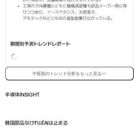
工場の
フル稼働
とともに
価格決定権
も部品メーカー側に移
りつつあり、イースペタシス、大徳電子、
アモテックなどにもAIの
波及効果
が広がっている。
期間別予測トレンドレポート
中長期のトレンド分析をもっと見る
半導体INSIGHT
韓国部品なければAIは止まる