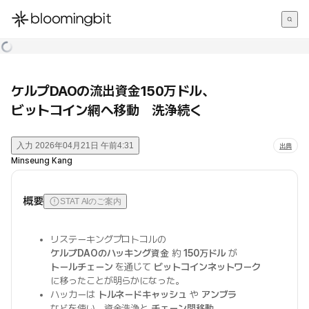
한국어
English
日本語
ケルプDAOの流出資金150万ドル、
ビットコイン網へ移動 洗浄続く
入力
2026年04月21日 午前4:31
出典
Minseung Kang
概要
STAT AIのご案内
リステーキングプロトコルの
ケルプDAOのハッキング資金
約
150万ドル
が
トールチェーン
を通じて
ビットコインネットワーク
に移ったことが明らかになった。
ハッカーは
トルネードキャッシュ
や
アンブラ
などを使い、資金洗浄と
チェーン間移動