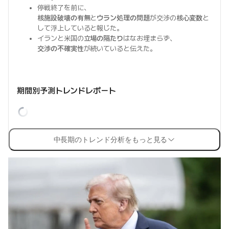
停戦終了を前に、
核施設破壊の有無
と
ウラン処理の問題
が交渉の
核心変数
と
して浮上していると報じた。
イランと米国の
立場の隔たり
はなお埋まらず、
交渉の不確実性
が続いていると伝えた。
期間別予測トレンドレポート
中長期のトレンド分析をもっと見る