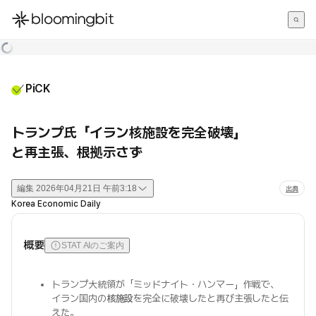
한국어
English
日本語
PiCK
トランプ氏「イラン核施設を完全破壊」
と再主張、根拠示さず
編集
2026年04月21日 午前3:18
出典
Korea Economic Daily
概要
STAT AIのご案内
トランプ大統領が「ミッドナイト・ハンマー」作戦で、
イラン国内の
核施設
を完全に破壊したと再び主張したと伝
えた。