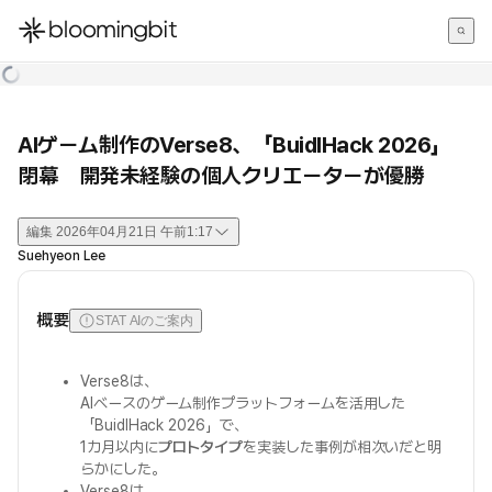
한국어
English
日本語
AIゲーム制作のVerse8、「BuidlHack 2026」
閉幕 開発未経験の個人クリエーターが優勝
編集
2026年04月21日 午前1:17
Suehyeon Lee
概要
STAT AIのご案内
Verse8は、
AIベースのゲーム制作プラットフォームを活用した
「BuidlHack 2026」で、
1カ月以内に
プロトタイプ
を実装した事例が相次いだと明
らかにした。
Verse8は、