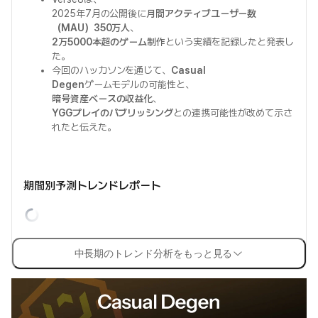
2025年7月の公開後に
月間アクティブユーザー数
（MAU）350万人
、
2万5000本超のゲーム制作
という実績を記録したと発表し
た。
今回のハッカソンを通じて、
Casual
Degen
ゲームモデルの可能性と、
暗号資産ベースの収益化
、
YGGプレイのパブリッシング
との連携可能性が改めて示さ
れたと伝えた。
期間別予測トレンドレポート
中長期のトレンド分析をもっと見る