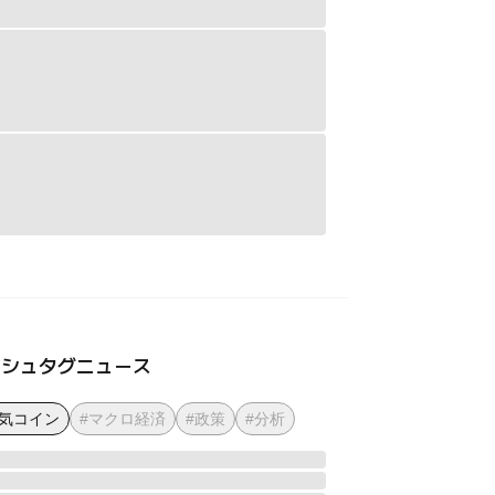
ッシュタグニュース
人気コイン
#マクロ経済
#政策
#分析