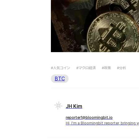
#人気コイン
#マクロ経済
#政策
#分析
BTC
JH Kim
reporter1@bloomingbit.io
Hi, I'm a Bloomingbit reporter, bringing