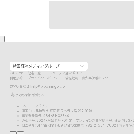
韓国経済メディアグループ
おしらせ
記者一覧
コミュニティ運営ポリシー
利用規約
プライバシーポリシー
倫理規範・青少年保護ポリシー
お問い合わせ
help@bloomingbit.io
ブルーミングビット
韓国 ソウル特別市 江南区 テヘラン路 217 10階
事業登録番号: 484-81-02340
通販番号: 2024-서울강남-01131
|
オンライン新聞登録番号: 서울,아537
担当者名: Sanha Kim
|
お問い合わせ番号: +82-2-554-7002
|
青少年保護