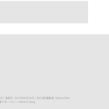
65
|
登録日: 2021年6月14日
|
発行者/編集者: Sanha Kim
マネージャー: Hanna Yang