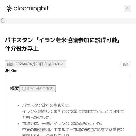
한국어
English
日本語
パキスタン「イランを米協議参加に説得可能」
仲介役が浮上
編集
2026年04月20日 午後3:40
出典
JH Kim
概要
STAT AIのご案内
パキスタン政府の高官筋は、
イランを説得して米国との協議に参加させることは可能だ
と明らかにした。
市場では、米国とイランの協議実現の可否が、
中東の緊張緩和
と
エネルギー市場の安定
に影響する重要な
変数と受け止められている。