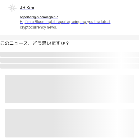
JH Kim
reporter1@bloomingbit.io
Hi, I'm a Bloomingbit reporter, bringing you the latest
cryptocurrency news.
このニュース、どう思いますか？