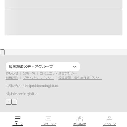
韓国経済メディアグループ
おしらせ
記者一覧
コミュニティ運営ポリシー
利用規約
プライバシーポリシー
倫理規範・青少年保護ポリシー
お問い合わせ
help@bloomingbit.io
ニュース
コミュニティ
注目の人物
マイページ