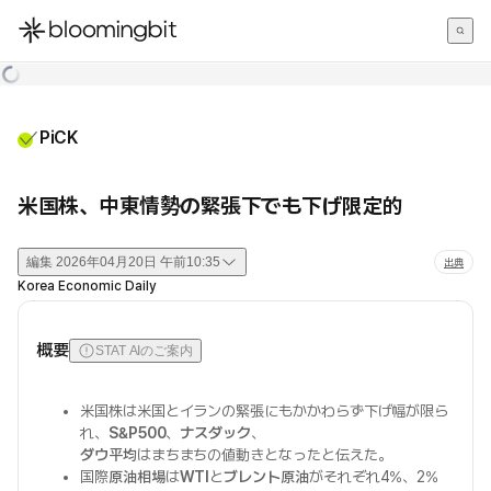
한국어
English
日本語
PiCK
米国株、中東情勢の緊張下でも下げ限定的
編集
2026年04月20日 午前10:35
出典
Korea Economic Daily
概要
STAT AIのご案内
米国株は米国とイランの緊張にもかかわらず下げ幅が限ら
れ、
S&P500
、
ナスダック
、
ダウ平均
はまちまちの値動きとなったと伝えた。
国際
原油相場
は
WTI
と
ブレント原油
がそれぞれ4%、2%