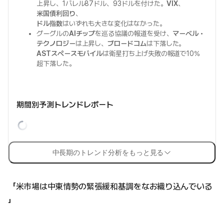
上昇し、1バレル87ドル、93ドルを付けた。
VIX
、
米国債利回り
、
ドル指数
はいずれも大きな変化はなかった。
グーグルの
AIチップ
を巡る協議の報道を受け、
マーベル・
テクノロジー
は上昇し、
ブロードコム
は下落した。
ASTスペースモバイル
は衛星打ち上げ失敗の報道で10%
超下落した。
期間別予測トレンドレポート
中長期のトレンド分析をもっと見る
「米市場は中東情勢の緊張緩和基調をなお織り込んでいる
」