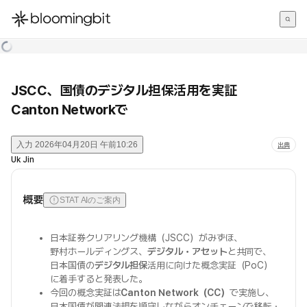
한국어
English
日本語
JSCC、国債のデジタル担保活用を実証
Canton Networkで
入力
2026年04月20日 午前10:26
出典
Uk Jin
概要
STAT AIのご案内
日本証券クリアリング機構（JSCC）がみずほ、
野村ホールディングス、
デジタル・アセット
と共同で、
日本国債の
デジタル担保
活用に向けた概念実証（PoC）
に着手すると発表した。
今回の概念実証は
Canton Network（CC）
で実施し、
日本国債が関連法規を順守しながらオンチェーンで移転・