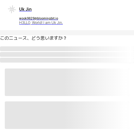
Uk Jin
wook9629@bloomingbit.io
H3LLO, World! I am Uk Jin.
このニュース、どう思いますか？