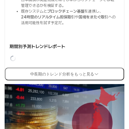
管理できるかを検証する。
既存システムと
ブロックチェーン基盤
を連携し、
24時間のリアルタイム担保取引
や
国境をまたぐ取引
への
活用可能性を試す予定だ。
期間別予測トレンドレポート
中長期のトレンド分析をもっと見る