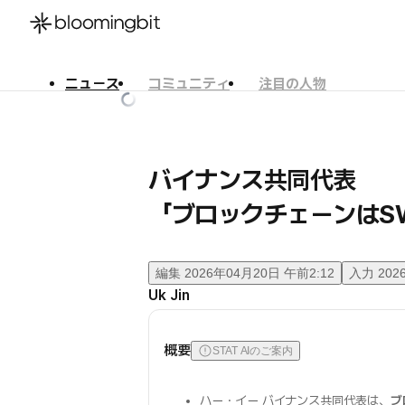
ニュース
コミュニティ
注目の人物
한국어
English
日本語
バイナンス共同代表
「ブロックチェーンはSW
編集
2026年04月20日 午前2:12
入力
202
Uk Jin
概要
STAT AIのご案内
ハー・イー バイナンス共同代表は、
ブ