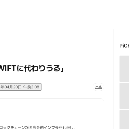
Pi
IFTに代わりうる」
6年04月20日 午前2:08
出典
ロックチェーン
が国際
金融インフラ
を代替し、