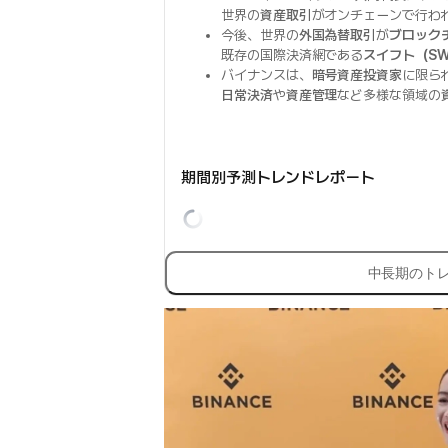
世界の
資産取引
がオンチェーンで行わ
今後、世界の
外国為替取引
が
ブロック
既存の国際決済網である
スイフト（SW
バイナンスは、
暗号資産投資家
に限ら
日常決済
や
資産管理
など多様な領域の
期間別予測トレンドレポート
中長期のト