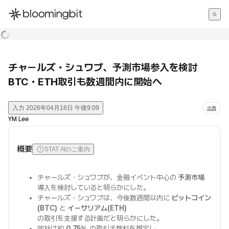
한국어
English
日本語
チャールズ・シュワブ、予測市場参入を検討
BTC・ETH取引も数週間内に開始へ
入力
2026年04月16日 午後9:09
出典
YM Lee
概要
STAT AIのご案内
チャールズ・シュワブが、金融イベント中心の
予測市場
導入を検討していると明らかにした。
チャールズ・シュワブは、今後数週間以内に
ビットコイン
(BTC)
と
イーサリアム(ETH)
の取引を支援する計画だと明らかにした。
同社は約
0.75%
の取引手数料を想定し、