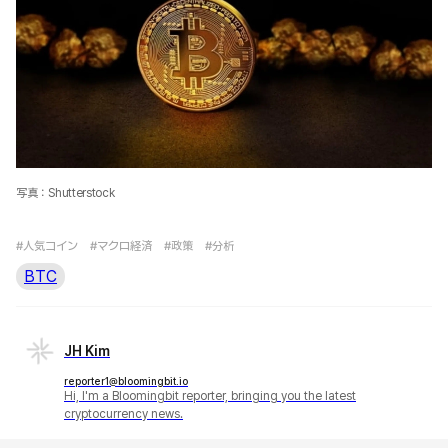
写真：Shutterstock
#人気コイン
#マクロ経済
#政策
#分析
BTC
JH Kim
reporter1@bloomingbit.io
Hi, I'm a Bloomingbit reporter, bringing you the latest
cryptocurrency news.