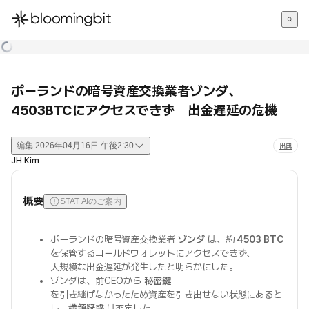
한국어
English
日本語
ポーランドの暗号資産交換業者ゾンダ、
4503BTCにアクセスできず 出金遅延の危機
編集
2026年04月16日 午後2:30
出典
JH Kim
概要
STAT AIのご案内
ポーランドの暗号資産交換業者
ゾンダ
は、約
4503 BTC
を保管するコールドウォレットにアクセスできず、
大規模な出金遅延が発生したと明らかにした。
ゾンダは、前CEOから
秘密鍵
を引き継げなかったため資産を引き出せない状態にあると
し、
横領疑惑
は否定した。