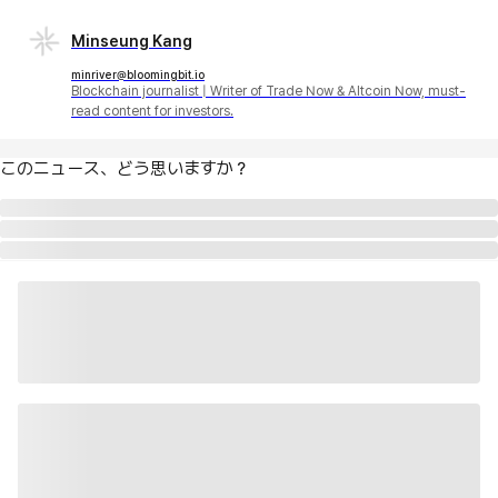
Minseung Kang
minriver@bloomingbit.io
Blockchain journalist | Writer of Trade Now & Altcoin Now, must-
read content for investors.
このニュース、どう思いますか？