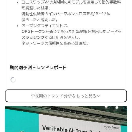
ユニスワップV4の
AMM
にAIモデルを適用して
動的手数料
を調整した結果、
流動性供給者
の
インパーマネントロス
を約16〜17%
減らしたと説明した。
オープングラディエントは、
OPGトークン
を通じて誤った計算結果を提出したノードを
スラッシング
する仕組みを導入し、
ネットワークの
信頼性
を高める計画だ。
期間別予測トレンドレポート
中長期のトレンド分析をもっと見る