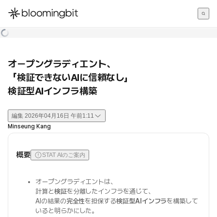
한국어
English
日本語
オープングラディエント、
「検証できないAIに信頼なし」
検証型AIインフラ構築
編集
2026年04月16日 午前1:11
Minseung Kang
概要
STAT AIのご案内
オープングラディエントは、
計算と
検証
を分離したインフラを通じて、
AIの結果の
完全性
を担保する
検証型AIインフラ
を構築して
いると明らかにした。