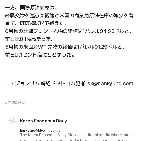
一方、国際原油価格は、
終戦交渉を巡る楽観論と米国の商業用原油在庫の減少を背
景に、ほぼ横ばいで終えた。
6月物の北海ブレント先物の終値は1バレル94.93ドルと、
前日比0.1%高だった。
5月物の米国産WTI先物の終値は1バレル91.29ドルと、
前日比1セント高にとどまった。
コ・ジョンサム 韓経ドットコム記者 jsk@hankyung.com
#マクロ経済
Korea Economic Daily
hankyung@bloomingbit.io
The Korea Economic Daily Global is a digital media where latest
news on Korean companies, industries, and financial markets.