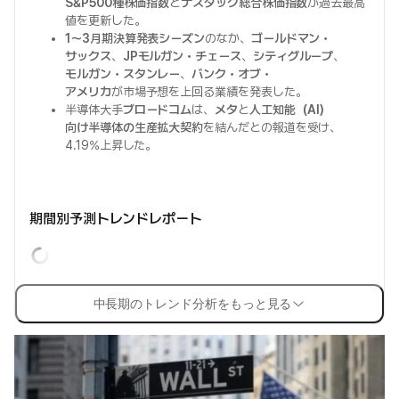
S&P500種株価指数
と
ナスダック総合株価指数
が過去最高
値を更新した。
1～3月期決算発表シーズン
のなか、
ゴールドマン・
サックス
、
JPモルガン・チェース
、
シティグループ
、
モルガン・スタンレー
、
バンク・オブ・
アメリカ
が市場予想を上回る業績を発表した。
半導体大手
ブロードコム
は、
メタ
と
人工知能（AI）
向け半導体の生産拡大契約
を結んだとの報道を受け、
4.19%上昇した。
期間別予測トレンドレポート
中長期のトレンド分析をもっと見る