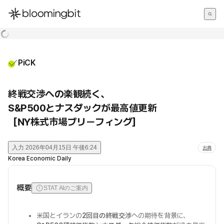
한국어
English
日本語
PiCK
終戦交渉への楽観続く、
S&P500とナスダックが最高値更新
［NY株式市場ブリーフィング］
入力
2026年04月15日 午後6:24
出典
Korea Economic Daily
概要
STAT AIのご案内
米国とイランの
2回目の終戦交渉
への期待を背景に、