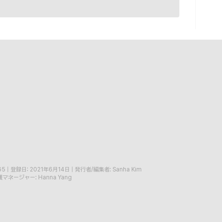
65
|
登録日: 2021年6月14日
|
発行者/編集者: Sanha Kim
マネージャー: Hanna Yang