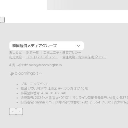
韓国経済メディアグループ
おしらせ
記者一覧
コミュニティ運営ポリシー
利用規約
プライバシーポリシー
倫理規範・青少年保護ポリシー
お問い合わせ
help@bloomingbit.io
ブルーミングビット
韓国 ソウル特別市 江南区 テヘラン路 217 10階
事業登録番号: 484-81-02340
通販番号: 2024-서울강남-01131
|
オンライン新聞登録番号: 서울,아537
担当者名: Sanha Kim
|
お問い合わせ番号: +82-2-554-7002
|
青少年保護