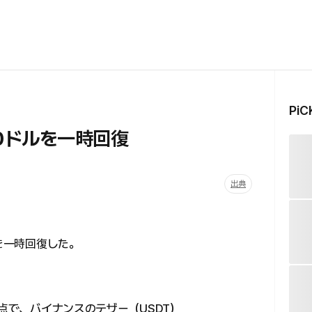
Pi
0ドルを一時回復
出典
ルを一時回復した。
時点で、バイナンスのテザー（USDT）