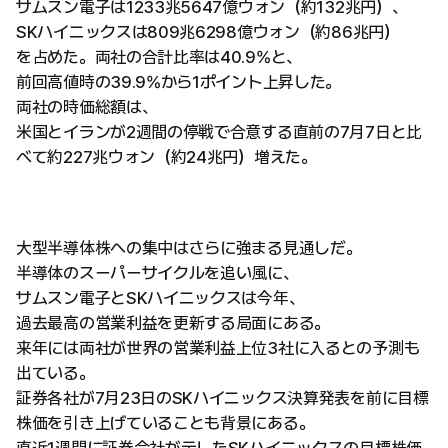
サムスン電子は1233兆5647億ウォン（約132兆円）、
SKハイニックスは809兆6298億ウォン（約86兆円）
を占めた。両社の合計比率は40.9%と、
前回高値時の39.9%から1ポイント上昇した。
両社の時価総額は、
米国とイランが2週間の停戦で合意する直前の7月7日と比
べて約227兆ウォン（約24兆円）増えた。
大型半導体株への集中はさらに強まる見通しだ。
半導体のスーパーサイクルを追い風に、
サムスン電子とSKハイニックスは今年、
過去最高の営業利益を更新する局面にある。
来年には両社が世界の営業利益上位3社に入るとの予測も
出ている。
証券各社が7月23日のSKハイニックス決算発表を前に目標
株価を引き上げていることも背景にある。
直近1週間に証券会社が示したSKハイニックスの目標株価