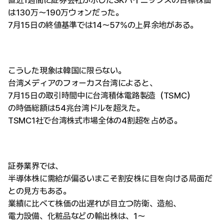
は130万〜190万ウォンだった。
7月15日の終値基準では14〜57%の上昇余地がある。
こうした現象は韓国に限らない。
台湾メディアのフォーカス台湾によると、
7月15日の取引時間中に台湾積体電路製造（TSMC）
の時価総額は54兆台湾ドルを超えた。
TSMC1社で台湾株式市場全体の4割超を占める。
証券業界では、
半導体株に需給が偏るいまこそ割安株に目を向ける局面だ
との見方もある。
業績に比べて株価の出遅れが目立つ防衛、造船、
電力設備、化粧品などの輸出株は、1〜