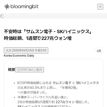
한국어
English
日本語
不安時は「サムスン電子・SKハイニックス」
時価総額、1週間で227兆ウォン増
入力
2026年04月15日 午前3:50
出典
Korea Economic Daily
概要
STAT AIのご案内
KOSPI時価総額に占める
サムスン電子
と
SKハイニックス
の比率が40.9%まで上昇し、「半導体2強」
への集中が強まった。
半導体スーパーサイクルを追い風に、
2社の時価総額は1週間で約
227兆ウォン
増加した。
SKハイニックス
の目標株価は130万〜