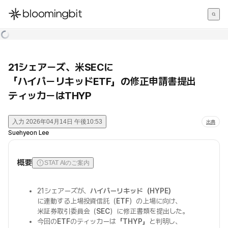
한국어
English
日本語
21シェアーズ、米SECに
「ハイパーリキッドETF」の修正申請書提出
ティッカーはTHYP
入力
2026年04月14日 午後10:53
出典
Suehyeon Lee
概要
STAT AIのご案内
21シェアーズが、
ハイパーリキッド（HYPE）
に連動する上場投資信託（
ETF
）の上場に向け、
米証券取引委員会（
SEC
）に修正書類を提出した。
今回の
ETF
のティッカーは
「THYP」
と判明し、