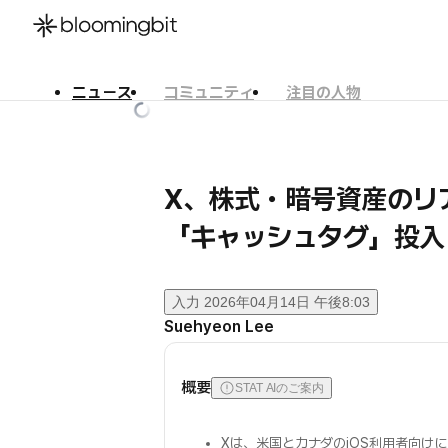
ニュース
コミュニティ
注目の人物
한국어
English
日本語
X、株式・暗号資産のリ
「キャッシュタグ」投入
入力
2026年04月14日 午後8:03
Suehyeon Lee
概要
STAT AIのご案内
Xは、米国とカナダのiOS利用者向けに