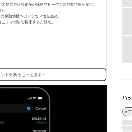
定の株式や
暗号資産
の銘柄やトークンの自動推薦を受け、
きる。
内の
金融情報
へのアクセス性を高め、
ュニティ機能を強化する方針だ。
レンド分析をもっと見る
ハ
#