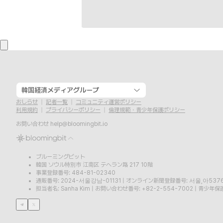
韓国経済メディアグループ
おしらせ
記者一覧
コミュニティ運営ポリシー
利用規約
プライバシーポリシー
倫理規範・青少年保護ポリシー
お問い合わせ
help@bloomingbit.io
ブルーミングビット
韓国 ソウル特別市 江南区 テヘラン路 217 10階
事業登録番号: 484-81-02340
通販番号: 2024-서울강남-01131
|
オンライン新聞登録番号: 서울,아537
担当者名: Sanha Kim
|
お問い合わせ番号: +82-2-554-7002
|
青少年保護