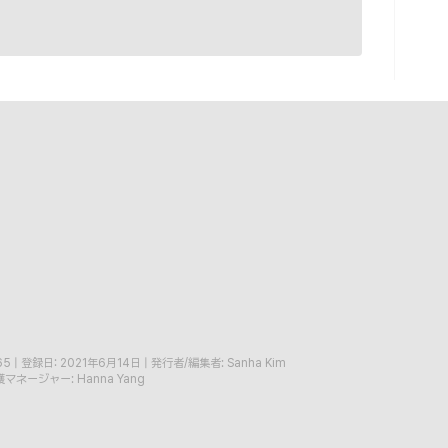
65
|
登録日: 2021年6月14日
|
発行者/編集者: Sanha Kim
マネージャー: Hanna Yang