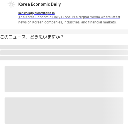
Korea Economic Daily
hankyung@bloomingbit.io
The Korea Economic Daily Global is a digital media where latest
news on Korean companies, industries, and financial markets.
このニュース、どう思いますか？