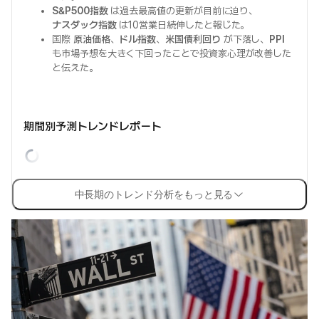
S&P500指数
は過去最高値の更新が目前に迫り、
ナスダック指数
は10営業日続伸したと報じた。
国際
原油価格
、
ドル指数
、
米国債利回り
が下落し、
PPI
も市場予想を大きく下回ったことで投資家心理が改善した
と伝えた。
期間別予測トレンドレポート
中長期のトレンド分析をもっと見る