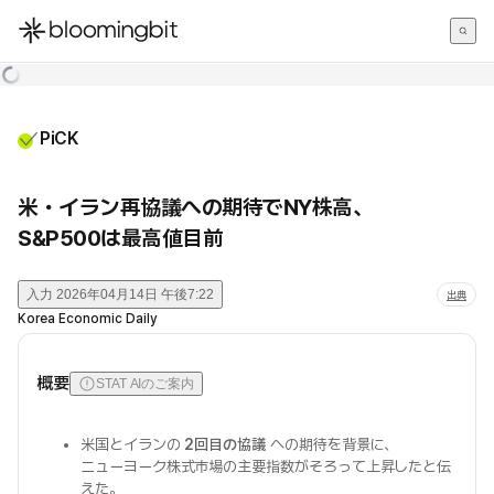
한국어
English
日本語
PiCK
米・イラン再協議への期待でNY株高、
S&P500は最高値目前
入力
2026年04月14日 午後7:22
出典
Korea Economic Daily
概要
STAT AIのご案内
米国とイランの
2回目の協議
への期待を背景に、
ニューヨーク株式市場の主要指数がそろって上昇したと伝
えた。