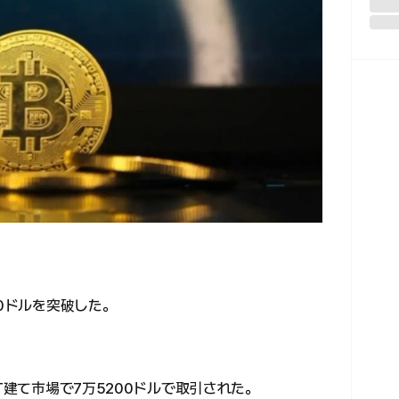
00ドルを突破した。
T建て市場で7万5200ドルで取引された。