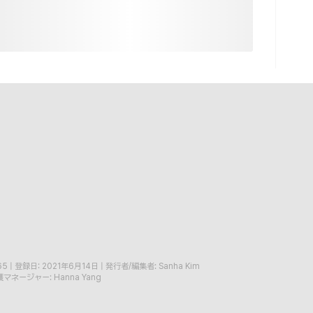
65
|
登録日: 2021年6月14日
|
発行者/編集者: Sanha Kim
マネージャー: Hanna Yang