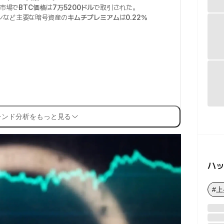
T市場で
BTC価格
は
7万5200ドル
で取引された。
ンなど主要な暗号資産の
キムチプレミアム
は
0.22%
レンド分析をもっと見る
ハ
#