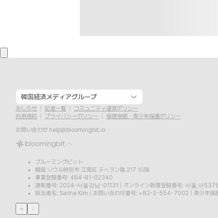
韓国経済メディアグループ
おしらせ
記者一覧
コミュニティ運営ポリシー
利用規約
プライバシーポリシー
倫理規範・青少年保護ポリシー
お問い合わせ
help@bloomingbit.io
ブルーミングビット
韓国 ソウル特別市 江南区 テヘラン路 217 10階
事業登録番号: 484-81-02340
通販番号: 2024-서울강남-01131
|
オンライン新聞登録番号: 서울,아537
担当者名: Sanha Kim
|
お問い合わせ番号: +82-2-554-7002
|
青少年保護