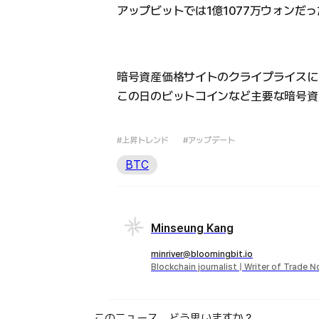
アップビットでは1億1077万ウォンだ
暗号資産価格サイトのクライプライスに
この日のビットコインなど主要な暗号資産
#上昇トレンド
#アップデート
BTC
Minseung Kang
minriver@bloomingbit.io
Blockchain journalist | Writer of Trade 
このニュース、どう思いますか？