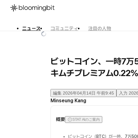
ニュース
コミュニティ
注目の人物
한국어
English
日本語
ビットコイン、一時7万
キムチプレミアム0.22
編集
2026年04月14日 午前9:45
入力
202
Minseung Kang
概要
STAT AIのご案内
ビットコイン（
BTC
）が一時、
7万50