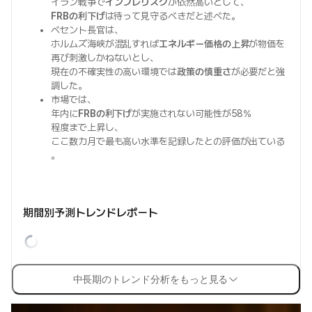
イラン戦争で
インフレリスク
が依然高いとして、
FRBの利下げ
は待って見守るべきだと述べた。
ベセント長官は、
ホルムズ海峡が混乱すれば
エネルギー価格の上昇
が物価を
再び刺激しかねないとし、
現在の不確実性の高い環境では
政策の慎重さ
が必要だと強
調した。
市場では、
年内に
FRBの利下げ
が実施されない可能性が58%
程度まで上昇し、
ここ数カ月で最も高い水準を記録したとの評価が出ている
。
期間別予測トレンドレポート
中長期のトレンド分析をもっと見る