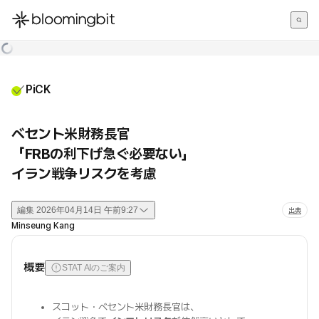
한국어
English
日本語
PiCK
ベセント米財務長官
「FRBの利下げ急ぐ必要ない」
イラン戦争リスクを考慮
編集
2026年04月14日 午前9:27
出典
Minseung Kang
概要
STAT AIのご案内
スコット・ベセント米財務長官は、