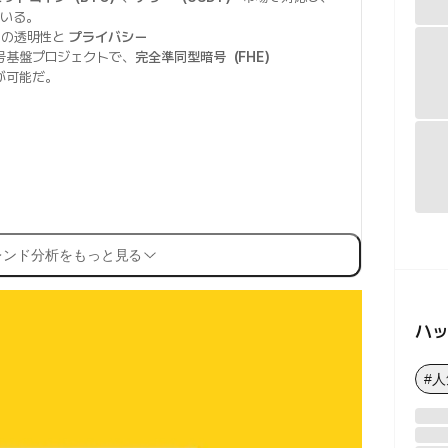
ている。
の透明性と
プライバシー
号基盤プロジェクトで、
完全準同型暗号（FHE）
が可能だ。
レンド分析をもっと見る
ハ
#