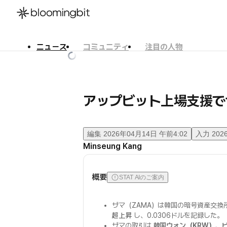
ニュース
コミュニティ
注目の人物
한국어
English
日本語
アップビット上場支援で
編集
2026年04月14日 午前4:02
入力
202
Minseung Kang
概要
STAT AIのご案内
ザマ（ZAMA）は韓国の暗号資産交換
超上昇
し、0.0306ドルを記録した。
ザマの取引は
韓国ウォン（KRW）
、