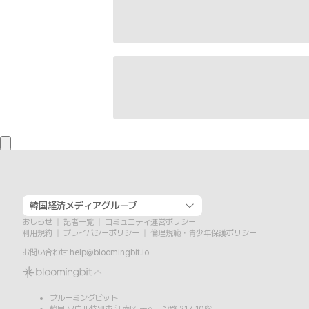
韓国経済メディアグループ
おしらせ
記者一覧
コミュニティ運営ポリシー
利用規約
プライバシーポリシー
倫理規範・青少年保護ポリシー
お問い合わせ
help@bloomingbit.io
ブルーミングビット