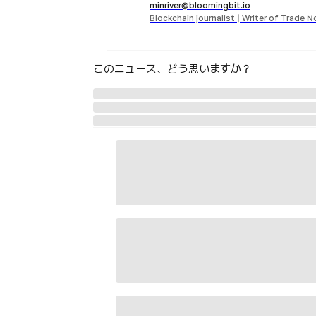
minriver@bloomingbit.io
Blockchain journalist | Writer of Trade 
このニュース、どう思いますか？