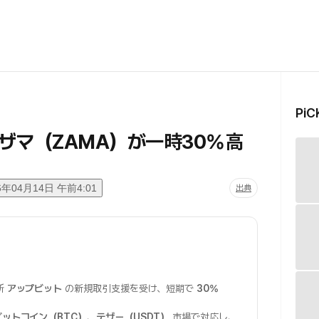
Pi
ザマ（ZAMA）が一時30%高
6年04月14日 午前4:01
出典
所
アップビット
の新規取引支援を受け、短期で
30%
ビットコイン（BTC）
、
テザー（USDT）
市場で対応し、