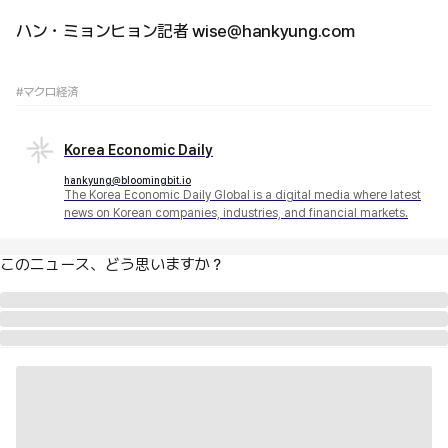
ハン・ミョンヒョン記者 wise@hankyung.com
#マクロ経済
Korea Economic Daily
hankyung@bloomingbit.io
The Korea Economic Daily Global is a digital media where latest
news on Korean companies, industries, and financial markets.
このニュース、どう思いますか？