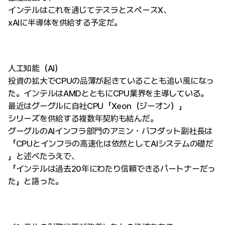
インテルはこれを通じてテスラとスペースX、
xAIに半導体を供給する予定だ。
人工知能（AI）
投資の拡大でCPUの品薄が起きていることも追い風になっ
た。インテルはAMDとともにCPU業界を主導している。
最近はグーグルに自社CPU「Xeon（ジーオン）」
シリーズを供給する複数年契約も結んだ。
グーグルのAIインフラ部門のアミン・バフダット副社長は
「CPUとインフラの高速化は依然としてAIシステムの礎だ
」と述べたうえで、
「インテルは過去20年にわたり信頼できるパートナーだっ
た」と語った。