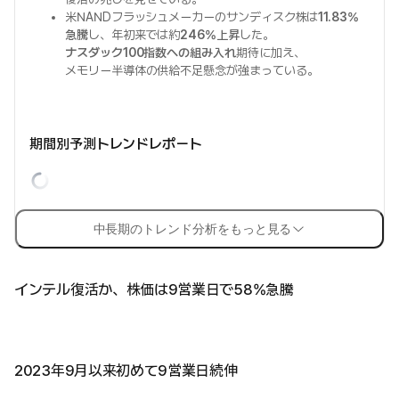
米NANDフラッシュメーカーのサンディスク株は
11.83%
急騰
し、年初来では約
246%上昇
した。
ナスダック100指数への組み入れ
期待に加え、
メモリー半導体の供給不足懸念が強まっている。
期間別予測トレンドレポート
中長期のトレンド分析をもっと見る
インテル復活か、株価は9営業日で58%急騰
2023年9月以来初めて9営業日続伸