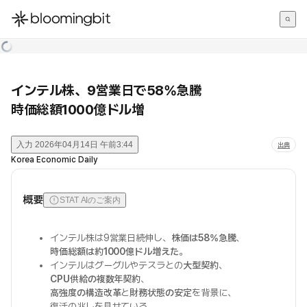
한국어
English
日本語
インテル株、9営業日で58%急騰
時価総額1000億ドル増
入力
2026年04月14日 午前3:44
出典
Korea Economic Daily
概要
STAT AIのご案内
インテル株は9営業日続伸し、
株価は58%急騰
、
時価総額は約1000億ドル増えた
。
インテルはグーグルやテスラとの
大型契約
、
CPU供給の複数年契約
、
高強度の構造改革
と
財務状態の安定
を背景に、
復活の兆しを見せている。