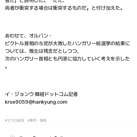
善だ」と説明した。「ただ、
両者が衝突する場合は衝突するものだ」と付け加えた。
あわせて、オルバン・
ビクトル首相の与党が大敗したハンガリー総選挙の結果に
ついては、敗北は残念だとしつつ、
次のハンガリー首相とも円滑に協力していく考えを示した
。
イ・ジョンウ 韓経ドットコム記者
krse9059@hankyung.com
#マクロ経済
#事件・事故