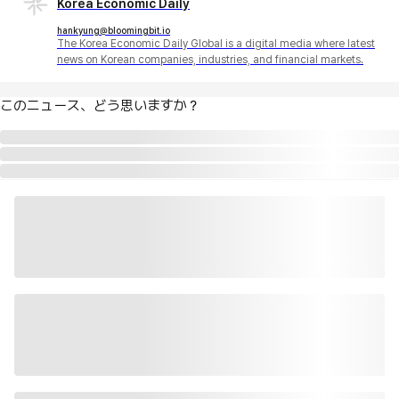
Korea Economic Daily
hankyung@bloomingbit.io
The Korea Economic Daily Global is a digital media where latest
news on Korean companies, industries, and financial markets.
このニュース、どう思いますか？