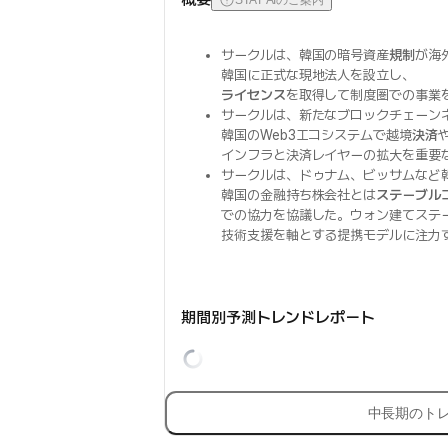
STAT AIのご案内
サークルは、韓国の暗号資産
規制
が海
韓国に正式な現地法人を設立し、
ライセンス
を取得して制度圏での事業
サークルは、新たなブロックチェーン
韓国のWeb3エコシステムで越境
決済
インフラと決済レイヤーの拡大を重要
サークルは、ドゥナム、ビッサムなど
韓国の金融持ち株会社とは
ステーブル
での協力を協議した。ウォン建てステ
技術支援を軸とする提携モデルに注力
期間別予測トレンドレポート
中長期のト