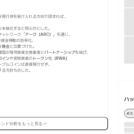
外発行体を受け入れる方向で固まれば、
を本格化すると明らかにした。
ネットワーク「
アーク（ARC）
」を通じ、
や資金移動の効率化、
な
機会
と位置づけた。
韓国の暗号資産交換業者と
パートナーシップ
を結び、
コイン
や実物資産の
トークン化（RWA）
ーブルコインは直接発行せず、
する方針も示した。
ハ
#
レンド分析をもっと見る