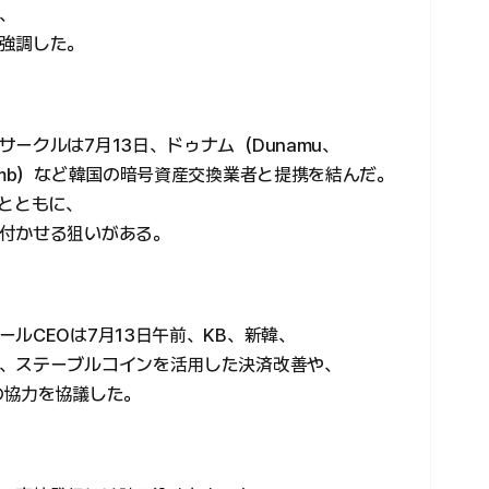
、
強調した。
ークルは7月13日、ドゥナム（Dunamu、
umb）など韓国の暗号資産交換業者と提携を結んだ。
るとともに、
付かせる狙いがある。
ルCEOは7月13日午前、KB、新韓、
、ステーブルコインを活用した決済改善や、
の協力を協議した。