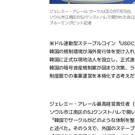
ジェレミー・アレール サークルCEOが7月13日、
ソウル市江南区のSJクンストハレで開かれた非
ブルーミングビット記者
米ドル連動型ステーブルコイン「USDC」
韓国の規制環境が海外発行体を受け入れ
韓国に正式な現地法人を設立し、正式進
韓国の暗号資産規制案が固まり次第、ラ
制度圏での事業運営を本格化する考えだ
ジェレミー・アレール最高経営責任者（C
ソウル市江南区のSJクンストハレで開
「韓国でサークルがどのような体制を整
と述べた。そのうえで、外国のステーブ