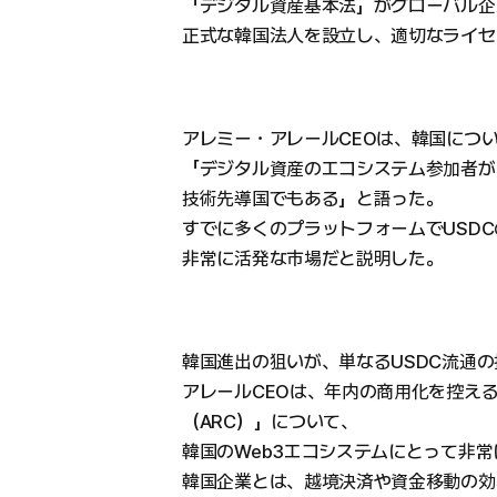
「デジタル資産基本法」がグローバル企
正式な韓国法人を設立し、適切なライセ
アレミー・アレールCEOは、韓国につ
「デジタル資産のエコシステム参加者が
技術先導国でもある」と語った。
すでに多くのプラットフォームでUSD
非常に活発な市場だと説明した。
韓国進出の狙いが、単なるUSDC流通
アレールCEOは、年内の商用化を控え
（ARC）」について、
韓国のWeb3エコシステムにとって非
韓国企業とは、越境決済や資金移動の効