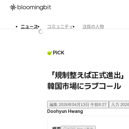
ニュース
コミュニティ
注目の人物
한국어
English
日本語
PiCK
「規制整えば正式進出」
韓国市場にラブコール
編集
2026年04月13日 午前8:27
入力
202
Doohyun Hwang
概要